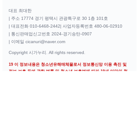
대표 최대한
|
주소 17774 경기 평택시 관광특구로 30 1층 101호
|
대표전화 010-6468-2442
|
사업자등록번호 480-06-02910
|
통신판매업신고번호 2024-경기송탄-0907
|
이메일 cicanuri@naver.com
Copyright
시가누리
. All rights reserved.
19 이 정보내용은 청소년유해매체물로서 정보통신망 이용 촉진 및
정보 보호 등에 관한 법률 및 청소년 보호법에 따라 19세 미만의 청
소년이 이용할 수 없습니다.
회사소개
이용약관
개인정보처리방침
교환·반품 안내
배송 안내
은행계좌안내
NH농협 301-0348-3487-51 최대한