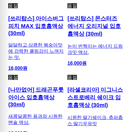
품절
품절
[쓰리탑스] 아이스버그
[쓰리탑스] 몬스터즈
피치 MAX 입호흡액상
에너지 오리지널 입호
(30ml)
흡액상 (30ml)
달달하고 상큼한 복숭아맛
눈이 번쩍이는 에너지 드링
에 강력한 쿨링감이 느껴지
크맛 액상.
는 맛.
16,000
원
16,000
원
품절
품절
[나만없어] 드래곤푸룻
[라셀코리아] 이그니스
아이스 입호흡액상
스트로베리 쉐이크 입
(30ml)
호흡액상 (30ml)
새콤달콤한 용과와 시원한
시원한 딸기쉐이크, 츄파춥
멘솔 액상.
스 딸기우유맛