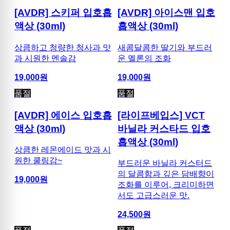
[AVDR] 스키퍼 입호흡
[AVDR] 아이스맨 입호
액상 (30ml)
흡액상 (30ml)
상큼하고 청량한 청사과 맛
새콤달콤한 딸기와 부드러
과 시원한 멘솔감
운 멜론의 조화
19,000
원
19,000
원
품절
품절
[AVDR] 에이스 입호흡
[라이프베입스] VCT
액상 (30ml)
바닐라 커스타드 입호
흡액상 (30ml)
상큼한 레몬에이드 맛과 시
원한 쿨링감~
부드러운 바닐라 커스터드
의 달콤함과 깊은 담배향이
19,000
원
조화를 이루어, 크리미하면
서도 고급스러운 맛.
24,500
원