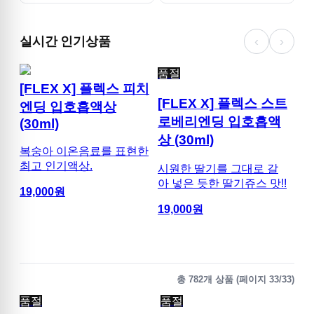
실시간 인기상품
‹
›
품절
[FLEX X] 플렉스 피치
[
[FLEX X] 플렉스 스트
엔딩 입호흡액상
알
로베리엔딩 입호흡액
(30ml)
상 
상 (30ml)
복숭아 이온음료를 표현한
알로
최고 인기액상.
시원한 딸기를 그대로 갈
액상
아 넣은 듯한 딸기쥬스 맛!!
19,000
원
20,
19,000
원
총
782
개 상품 (페이지
33
/
33
)
품절
품절