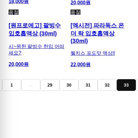
18,000
원
20,000
원
품절
품절
[원프로에고] 팥빙수
[엑시전] 파라독스 온
입호흡액상 (30ml)
더 락 입호흡액상
(30ml)
시~원한 팥빙수 한입 어떠
세요?
웰치스 포도맛 액상!!
20,000
원
22,000
원
1
…
29
30
31
32
33