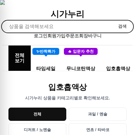
시가누리
검색
로그인
회원가입
주문조회
장바구니
✨반짝특가
🔥 입문자 추천
전체
보기
타임세일
무니코틴액상
입호흡액상
입호흡액상
시가누리 상품을 카테고리별로 확인해보세요.
전체
과일 / 멘솔
디저트 / 노멘솔
연초 / 타바코