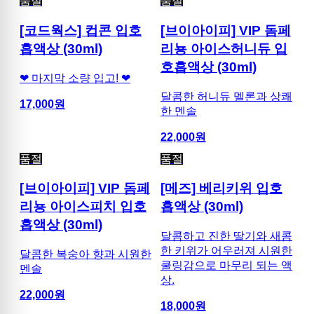
품절
품절
[코드웍스] 컵콘 입호
[브이아이피] VIP 돔페
흡액상 (30ml)
리뇽 아이스허니듀 입
호흡액상 (30ml)
❤ 마지막 소량 입고! ❤
달콤한 허니듀 멜론과 상쾌
17,000
원
한 멘솔
22,000
원
품절
품절
[브이아이피] VIP 돔페
[메즈] 베리키위 입호
리뇽 아이스피치 입호
흡액상 (30ml)
흡액상 (30ml)
달콤하고 진한 딸기와 새콤
한 키위가 어우러져 시원한
달콤한 복숭아 향과 시원한
쿨링감으로 마무리 되는 액
멘솔
상.
22,000
원
18,000
원