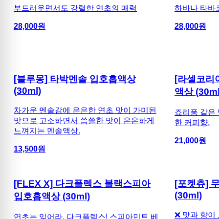
부드러우면서도 강렬한 연초의 매력
하바나 타바
28,000
원
28,000
원
[블루몽] 타박멘솔 입호흡액상
[라셀코리
(30ml)
액상 (30ml
차가운 멘솔감에 은은한 연초 맛이 가미된
죠리퐁 같은 
맛으로 고소하면서 씁쓸한 맛이 은은하게
한 커피향.
느껴지는 멘솔액상.
21,000
원
13,500
원
[FLEX X] 다크플렉스 블랙스피아
[포켓츄]
(30ml)
입호흡액상 (30ml)
❌ 맛과 향이 
연초는 잊어라, 다크플렉스! 스피아민트 베