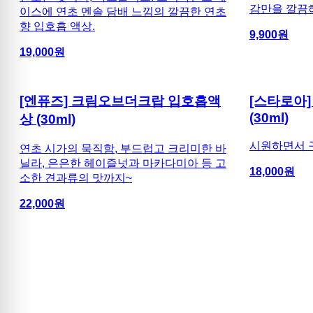
감만을 깔끔하
이스에 연초 멘솔 담배 느낌의 깔끔한 연초
향 입호흡 액상.
9,900
원
19,000
원
[엔퓨즈] 크림오브더크랍 입호흡액
[스타로아
(30ml)
상 (30ml)
시원하면서 
연초 시가의 묵직함, 부드럽고 크리미한 바
닐라, 은은한 헤이즐넛과 마카다미아 등 고
18,000
원
소한 견과류의 맛까지~
22,000
원