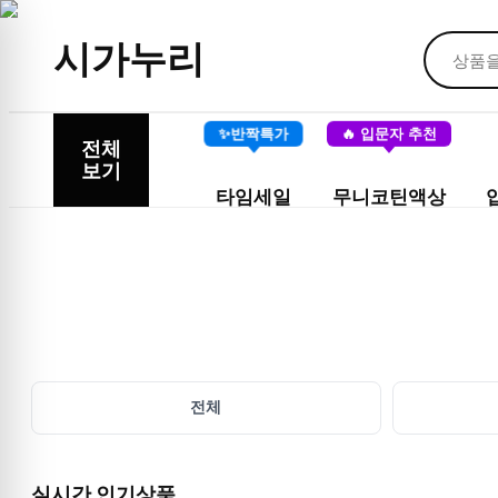
시가누리
✨반짝특가
🔥 입문자 추천
전체
보기
타임세일
무니코틴액상
전체
실시간 인기상품