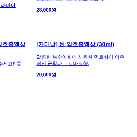
& 라바야
28,000
원
 입호흡액상
[카디날] 씬 입호흡액상 (30ml)
달콤한 복숭아향에 시원한 민트향이 어우
러진 군침나는 토바코향.
요!! 😊
20,000
원