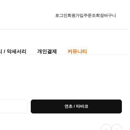
로그인
회원가입
주문조회
장바구니
 / 악세서리
개인결제
커뮤니티
연초 / 타바코
‹
›