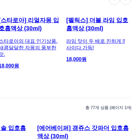
[스타로아] 리얼자몽 입
[펠릭스] 더블 라임 입호
[
호흡액상 (30ml)
흡액상 (30ml)
스
스타로아의 대표 인기상품.
라임 맛이 두 배로 진하게 !!
크
새콤달달한 자몽의 풍부한
사이다 가득!
크
맛.
18,000
원
28
18,000
원
총
77
개 상품 (페이지
1
/
4
)
멘솔 입호흡
[에어베이퍼] 갱쥬스 갓파더 입호흡
액상 (30ml)