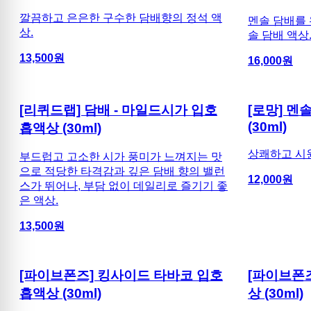
깔끔하고 은은한 구수한 담배향의 정석 액
멘솔 담배를 
상.
솔 담배 액상
13,500
원
16,000
원
[리퀴드랩] 담배 - 마일드시가 입호
[로망] 멘
(30ml)
흡액상 (30ml)
상쾌하고 시원
부드럽고 고소한 시가 풍미가 느껴지는 맛
으로 적당한 타격감과 깊은 담배 향의 밸런
12,000
원
스가 뛰어나, 부담 없이 데일리로 즐기기 좋
은 액상.
13,500
원
[파이브폰즈] 킹사이드 타바코 입호
[파이브폰
흡액상 (30ml)
상 (30ml)