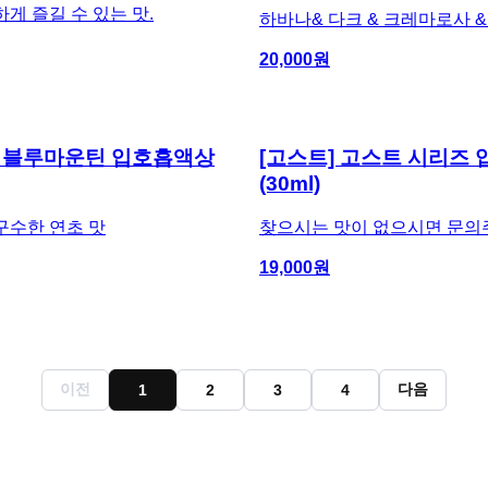
게 즐길 수 있는 맛.
하바나& 다크 & 크레마로사 
20,000
원
] 블루마운틴 입호흡액상
[고스트] 고스트 시리즈
(30ml)
구수한 연초 맛
찾으시는 맛이 없으시면 문의주세
19,000
원
이전
다음
1
2
3
4