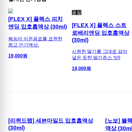
품절
[FLEX X] 플렉스 피치
[FLEX X] 플렉스 스트
엔딩 입호흡액상 (30ml)
로베리엔딩 입호흡액상
복숭아 이온음료를 표현한
(30ml)
최고 인기액상.
시원한 딸기를 그대로 갈아
19,000
원
넣은 듯한 딸기쥬스 맛!!
19,000
원
[리퀴드랩] 세븐마일드 입호흡액상
[노보] 
(30ml)
액상 (30ml