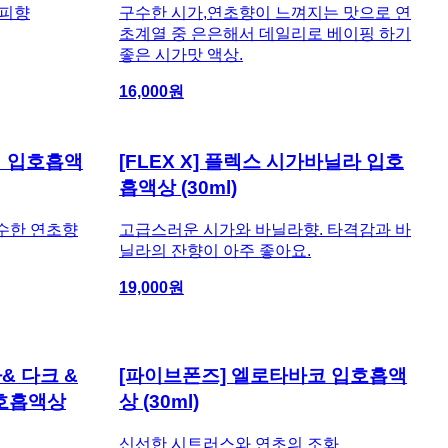
커피향
구수한 시가,연초향이 느껴지는 맛으로 연
초계열 중 은은해서 데일리로 베이핑 하기
좋은 시가맛 액상.
16,000
원
랙 입호흡액
[FLEX X] 플렉스 시가바닐라 입호
흡액상 (30ml)
수한 연초향
고급스러운 시가와 바닐라향. 타격감과 바
닐라의 잔향이 아주 좋아요.
19,000
원
& 다크 &
[파이브폰즈] 엘로타바코 입호흡액
입호흡액상
상 (30ml)
신선한 시트러스와 연초의 조화