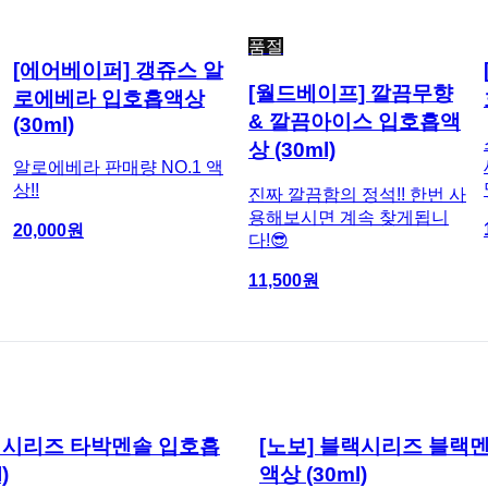
품절
[에어베이퍼] 갱쥬스 알
[월드베이프] 깔끔무향
로에베라 입호흡액상
& 깔끔아이스 입호흡액
(30ml)
상 (30ml)
알로에베라 판매량 NO.1 액
상!!
진짜 깔끔함의 정석!! 한번 사
용해보시면 계속 찾게됩니
20,000
원
다!😎
11,500
원
블랙시리즈 타박멘솔 입호흡
[노보] 블랙시리즈 블랙
)
액상 (30ml)