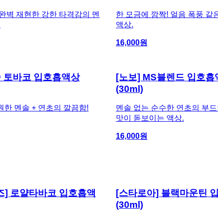
완벽 재현한 강한 타격감의 멘
한 모금에 깜짝! 얼음 폭풍 같
.
액상.
16,000
원
솔 토바코 입호흡액상
[노보] MS블렌드 입호
(30ml)
한 멘솔 + 연초의 깔끔함!
멘솔 없는 순수한 연초의 부
맛이 돋보이는 액상.
16,000
원
즈] 로얄타바코 입호흡액
[스타로아] 블랙마운틴 
(30ml)