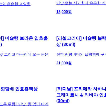
단맛 없는 시가향과 은은한 
코와 은은한 과일향
18,000
원
아] 미슐랭 브라운 입호흡
[라셀코리아] 미슐랭 블
)
상 (30ml)
맛 그리고 마무리에 오는 은은
진한 땅콩버터의 달콤함에 구
21,000
원
 무향담배 입호흡액상
[카디날] 프리메라 하바나
크레마로사 & 라바야 
(30ml)
모두 무향!! 단맛, 향 없이 타격