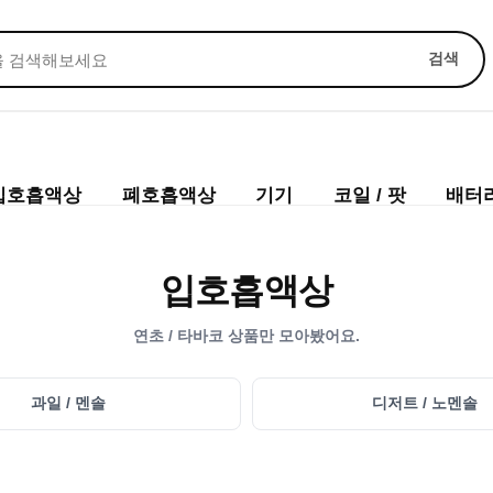
검색
입호흡액상
폐호흡액상
기기
코일 / 팟
배터리
입호흡액상
연초 / 타바코
상품만 모아봤어요.
과일 / 멘솔
디저트 / 노멘솔