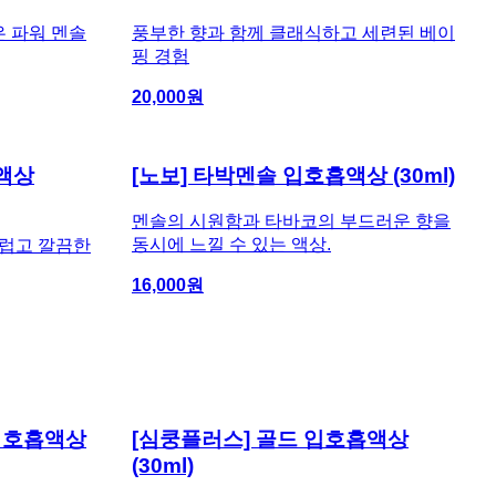
은 파워 멘솔
풍부한 향과 함께 클래식하고 세련된 베이
핑 경험
20,000
원
흡액상
[노보] 타박멘솔 입호흡액상 (30ml)
멘솔의 시원함과 타바코의 부드러운 향을
동시에 느낄 수 있는 액상.
드럽고 깔끔한
16,000
원
입호흡액상
[심쿵플러스] 골드 입호흡액상
(30ml)