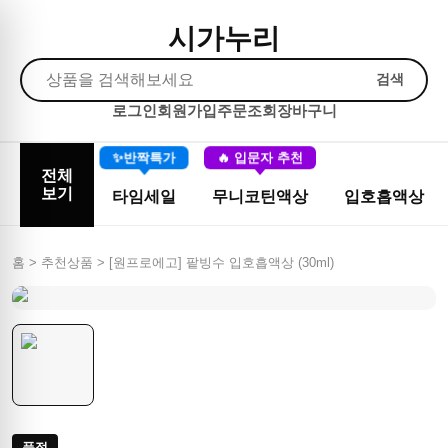
시가누리
검색
로그인
회원가입
주문조회
장바구니
✨반짝특가
🔥 입문자 추천
전체
보기
타임세일
무니코틴액상
입호흡액상
홈 > 추천상품 >
[원프로에고] 팥빙수 입호흡액상 (30ml)
품절