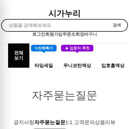
시가누리
검색
로그인
회원가입
주문조회
장바구니
✨반짝특가
🔥 입문자 추천
전체
보기
타임세일
무니코틴액상
입호흡액상
자주묻는질문
공지사항
자주묻는질문
1:1 고객문의
상품리뷰