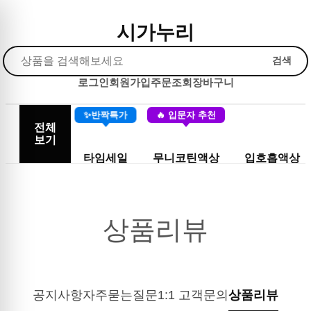
시가누리
검색
로그인
회원가입
주문조회
장바구니
✨반짝특가
🔥 입문자 추천
전체
보기
타임세일
무니코틴액상
입호흡액상
상품리뷰
공지사항
자주묻는질문
1:1 고객문의
상품리뷰