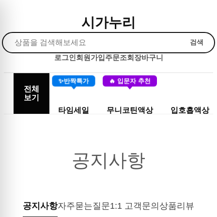
시가누리
검색
로그인
회원가입
주문조회
장바구니
✨반짝특가
🔥 입문자 추천
전체
보기
타임세일
무니코틴액상
입호흡액상
공지사항
공지사항
자주묻는질문
1:1 고객문의
상품리뷰