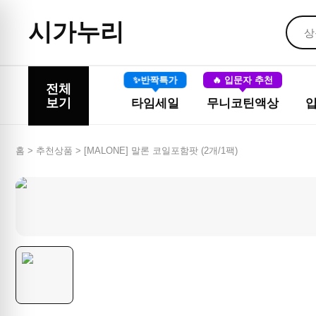
시가누리
✨반짝특가
🔥 입문자 추천
전체
보기
타임세일
무니코틴액상
홈 > 추천상품 >
[MALONE] 말론 코일포함팟 (2개/1팩)