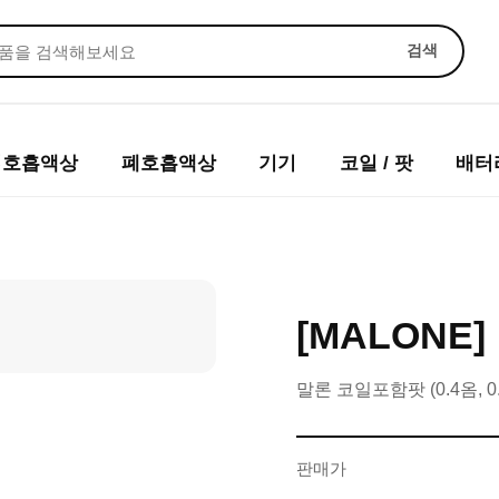
검색
입호흡액상
폐호흡액상
기기
코일 / 팟
배터
[MALONE
말론 코일포함팟 (0.4옴, 0
판매가