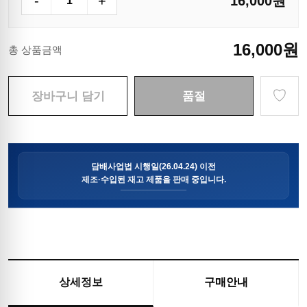
-
+
16,000
원
16,000
원
총 상품금액
♡
장바구니 담기
품절
상세정보
구매안내