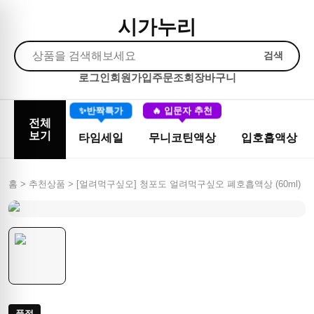
시가누리
검색
로그인
회원가입
주문조회
장바구니
✨반짝특가
🔥 입문자 추천
전체
보기
타임세일
무니코틴액상
입호흡액상
홈 > 추천상품 >
[얼려먹구싶오] 청포도 얼려먹구싶오 폐호흡액상 (60ml)
품절