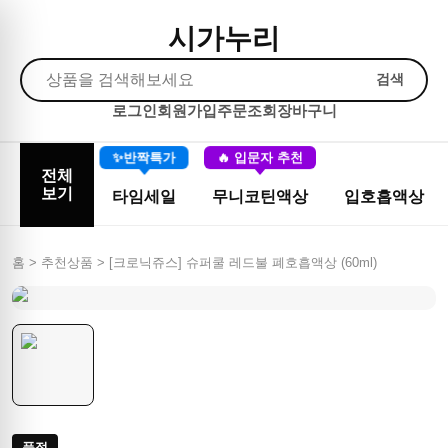
시가누리
검색
로그인
회원가입
주문조회
장바구니
✨반짝특가
🔥 입문자 추천
전체
보기
타임세일
무니코틴액상
입호흡액상
홈 > 추천상품 >
[크로닉쥬스] 슈퍼쿨 레드불 폐호흡액상 (60ml)
품절