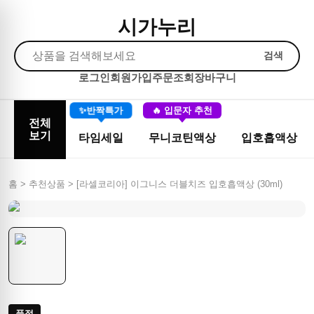
시가누리
검색
로그인
회원가입
주문조회
장바구니
✨반짝특가
🔥 입문자 추천
전체
보기
타임세일
무니코틴액상
입호흡액상
홈 > 추천상품 >
[라셀코리아] 이그니스 더블치즈 입호흡액상 (30ml)
품절