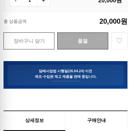
-
+
20,000
원
20,000
원
총 상품금액
♡
장바구니 담기
품절
상세정보
구매안내