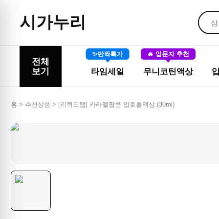
시가누리
✨반짝특가
🔥 입문자 추천
전체
보기
타임세일
무니코틴액상
홈 > 추천상품 >
[리퀴드랩] 카라멜팝콘 입호흡액상 (30ml)