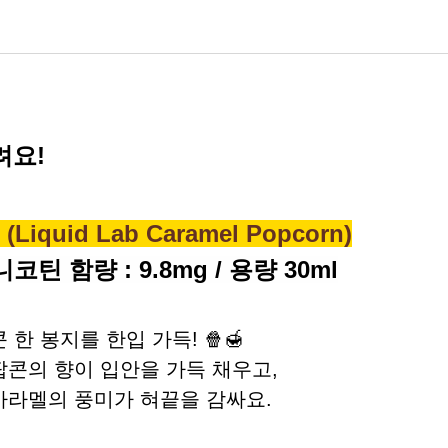
려요!
iquid Lab Caramel Popcorn)
코틴 함량 : 9.8mg / 용량 30ml
한 봉지를 한입 가득! 🍿🍯
팝콘의 향이 입안을 가득 채우고,
카라멜의 풍미가 혀끝을 감싸요.