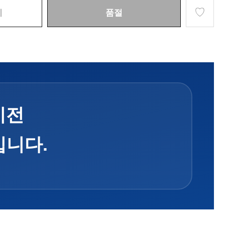
♡
기
품절