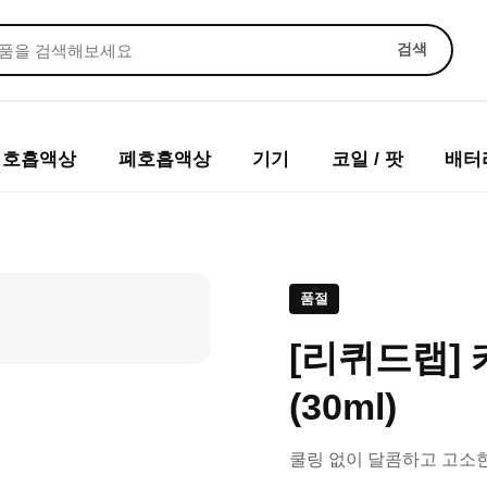
검색
입호흡액상
폐호흡액상
기기
코일 / 팟
배터
품절
[리퀴드랩]
(30ml)
쿨링 없이 달콤하고 고소한