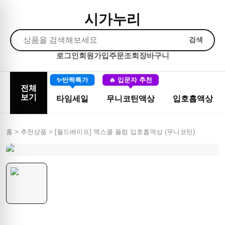
시가누리
검색
로그인
회원가입
주문조회
장바구니
✨반짝특가
🔥 입문자 추천
전체
보기
타임세일
무니코틴액상
입호흡액상
홈 > 추천상품 >
[월드베이프] 맥스쿨 플럼 입호흡액상 (무니코틴)