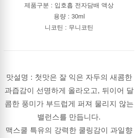
제품구분 : 입호흡 전자담배 액상
용량 : 30ml
니코틴 : 무니코틴
맛설명 : 첫맛은 잘 익은 자두의 새콤한
과즙감이 선명하게 올라오고, 뒤이어 달
콤한 풍미가 부드럽게 퍼져 물리지 않는
밸런스를 만듭니다.
맥스쿨 특유의 강력한 쿨링감이 과일향