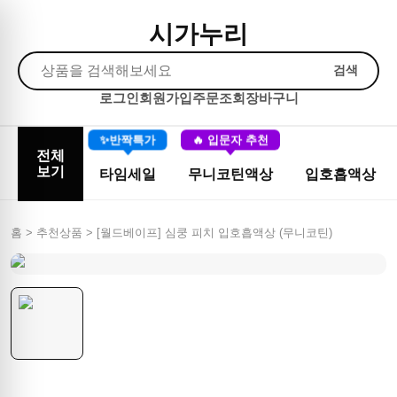
시가누리
검색
로그인
회원가입
주문조회
장바구니
✨반짝특가
🔥 입문자 추천
전체
보기
타임세일
무니코틴액상
입호흡액상
홈 > 추천상품 >
[월드베이프] 심쿵 피치 입호흡액상 (무니코틴)