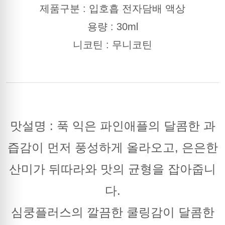
제품구분 : 입호흡 전자담배 액상
용량 : 30ml
니코틴 : 무니코틴
맛설명 : 푹 익은 파인애플의 달콤한 과
즙감이 먼저 풍성하게 올라오고, 은은한
산미가 뒤따라와 맛의 균형을 잡아줍니
다.
심쿵플러스의 깔끔한 쿨링감이 달콤한