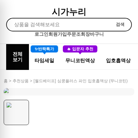
시가누리
검색
로그인
회원가입
주문조회
장바구니
✨반짝특가
🔥 입문자 추천
전체
보기
타임세일
무니코틴액상
입호흡액상
홈 > 추천상품 >
[월드베이프] 심쿵플러스 파인 입호흡액상 (무니코틴)