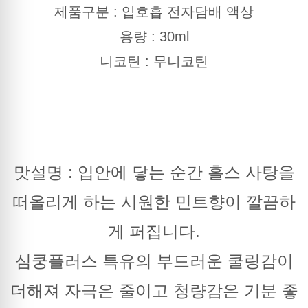
제품구분 : 입호흡 전자담배 액상
용량 : 30ml
니코틴 : 무니코틴
맛설명 : 입안에 닿는 순간 홀스 사탕을
떠올리게 하는 시원한 민트향이 깔끔하
게 퍼집니다.
심쿵플러스 특유의 부드러운 쿨링감이
더해져 자극은 줄이고 청량감은 기분 좋