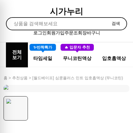
시가누리
검색
로그인
회원가입
주문조회
장바구니
✨반짝특가
🔥 입문자 추천
전체
보기
타임세일
무니코틴액상
입호흡액상
홈 > 추천상품 >
[월드베이프] 심쿵플러스 민트 입호흡액상 (무니코틴)