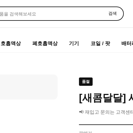
검색
입호흡액상
폐호흡액상
기기
코일 / 팟
배터
품절
[새콤달달] 
📢 재입고 문의는 고객센