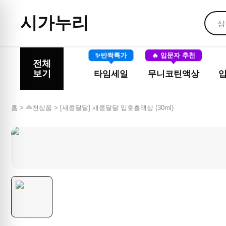
시가누리
✨반짝특가
🔥 입문자 추천
전체
보기
타임세일
무니코틴액상
홈 > 추천상품 >
[새콤달달] 새콤달달 입호흡액상 (30ml)