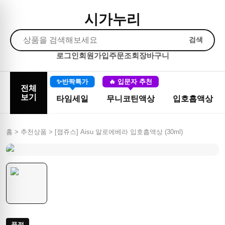
시가누리
검색
로그인
회원가입
주문조회
장바구니
✨반짝특가
🔥 입문자 추천
전체
보기
타임세일
무니코틴액상
입호흡액상
홈 > 추천상품 >
[잽쥬스] Aisu 알로에베라 입호흡액상 (30ml)
품절