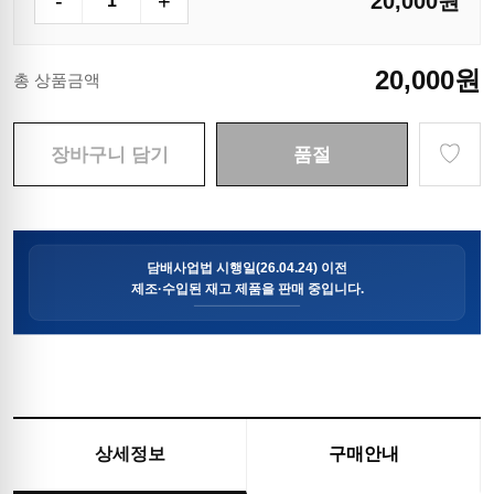
-
+
20,000
원
20,000
원
총 상품금액
♡
장바구니 담기
품절
상세정보
구매안내