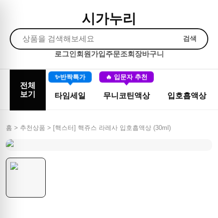
시가누리
검색
로그인
회원가입
주문조회
장바구니
✨반짝특가
🔥 입문자 추천
전체
보기
타임세일
무니코틴액상
입호흡액상
홈 > 추천상품 >
[핵스터] 핵쥬스 라레사 입호흡액상 (30ml)