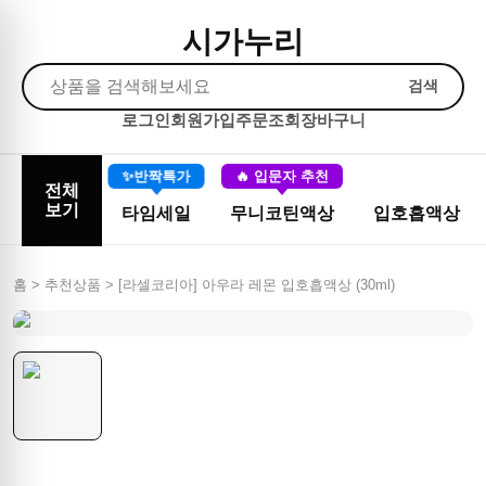
시가누리
검색
로그인
회원가입
주문조회
장바구니
✨반짝특가
🔥 입문자 추천
전체
보기
타임세일
무니코틴액상
입호흡액상
홈 > 추천상품 >
[라셀코리아] 아우라 레몬 입호흡액상 (30ml)