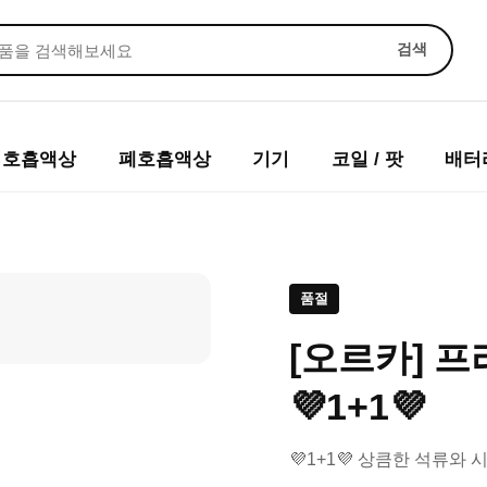
검색
입호흡액상
폐호흡액상
기기
코일 / 팟
배터
품절
[오르카] 프
💜1+1💜
💜1+1💜 상큼한 석류와 