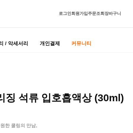
로그인
회원가입
주문조회
장바구니
리 / 악세서리
개인결제
커뮤니티
리징 석류 입호흡액상 (30ml)
시원한 쿨링의 만남,