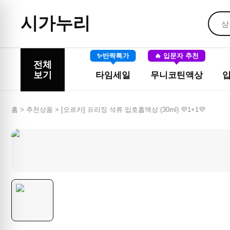
시가누리
✨반짝특가
🔥 입문자 추천
전체
보기
타임세일
무니코틴액상
홈 > 추천상품 >
[오르카] 프리징 석류 입호흡액상 (30ml) 💜1+1💜