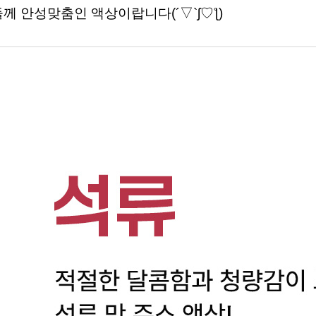
 안성맞춤인 액상이랍니다(´▽`ʃ♡ƪ)