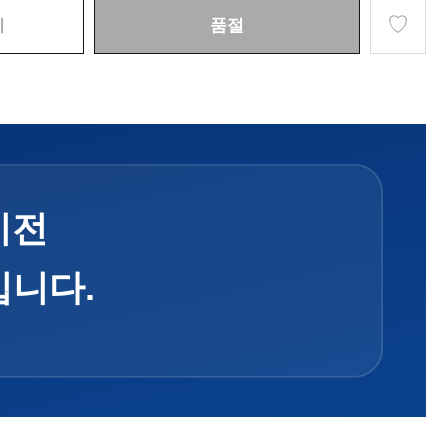
♡
기
품절