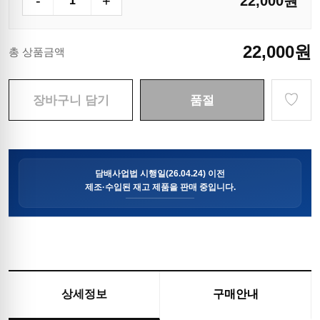
-
+
22,000
원
22,000
원
총 상품금액
♡
장바구니 담기
품절
상세정보
구매안내