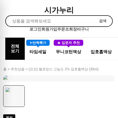
시가누리
검색
로그인
회원가입
주문조회
장바구니
✨반짝특가
🔥 입문자 추천
전체
보기
타임세일
무니코틴액상
입호흡액상
홈 > 추천상품 >
[요요] 멜로망스 고농도 2% 입호흡액상 (30ml)
품절