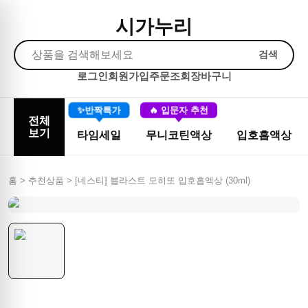
시가누리
검색
로그인
회원가입
주문조회
장바구니
✨반짝특가
🔥 입문자 추천
전체
보기
타임세일
무니코틴액상
입호흡액상
홈 > 추천상품 >
[네스티] 블라스트 모히또 입호흡액상 (30ml)