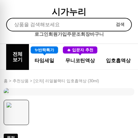
시가누리
검색
로그인
회원가입
주문조회
장바구니
✨반짝특가
🔥 입문자 추천
전체
보기
타임세일
무니코틴액상
입호흡액상
홈 > 추천상품 >
[오챠] 리얼블랙티 입호흡액상 (30ml)
품절